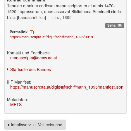
Tabulae omnium codicum manu scriptorum et annis 1470-
1520 impressorum, quos asservat Bibliotheca Seminarii cleric.
Linc. [handschriftlich]
— Linz, 1895
Seite: 10r
Permalink:
https://manuscripta.at/diglit/schiffmann_1895/0019
Kontakt und Feedback:
manuscripta@oeaw.ac.at
Startseite des Bandes
IIIF Manifest:
https://manuscripta.at/diglit/iiif/schiffmann_1895/manifest.json
Metadaten:
METS
Inhaltsverz. u. Volltextsuche