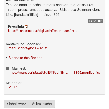
Tabulae omnium codicum manu scriptorum et annis 1470-
1520 impressorum, quos asservat Bibliotheca Seminarii cleric.
Linc. [handschriftlich]
— Linz, 1895
Seite: 10r
Permalink:
https://manuscripta.at/diglit/schiffmann_1895/0019
Kontakt und Feedback:
manuscripta@oeaw.ac.at
Startseite des Bandes
IIIF Manifest:
https://manuscripta.at/diglit/iiif/schiffmann_1895/manifest.json
Metadaten:
METS
Inhaltsverz. u. Volltextsuche