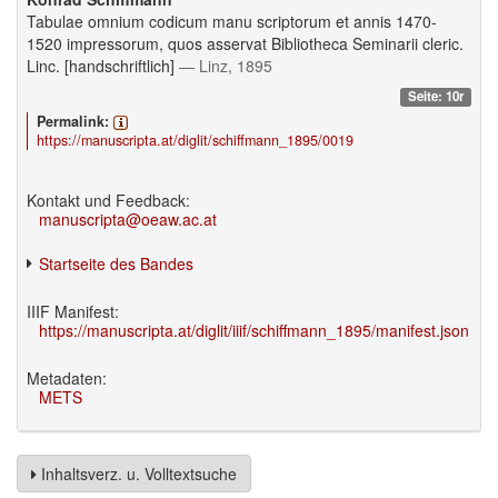
Tabulae omnium codicum manu scriptorum et annis 1470-
1520 impressorum, quos asservat Bibliotheca Seminarii cleric.
Linc. [handschriftlich]
— Linz, 1895
Seite: 10r
Permalink:
https://manuscripta.at/diglit/schiffmann_1895/0019
Kontakt und Feedback:
manuscripta@oeaw.ac.at
Startseite des Bandes
IIIF Manifest:
https://manuscripta.at/diglit/iiif/schiffmann_1895/manifest.json
Metadaten:
METS
Inhaltsverz. u. Volltextsuche