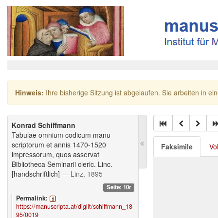
Hinweis:
Ihre bisherige Sitzung ist abgelaufen. Sie arbeiten in ei
Konrad Schiffmann
Tabulae omnium codicum manu
scriptorum et annis 1470-1520
Faksimile
Vo
impressorum, quos asservat
Bibliotheca Seminarii cleric. Linc.
[handschriftlich]
— Linz, 1895
Seite: 10r
Permalink:
https://manuscripta.at/diglit/schiffmann_18
95/0019