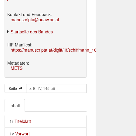
Kontakt und Feedback:
manuscripta@oeaw.ac.at
Startseite des Bandes
IIIF Manifest:
https://manuscripta.at/diglit/iiif/schiffmann_1895/manifest.json
Metadaten:
METS
Seite
Inhalt
1r
Titelblatt
1v
Vorwort