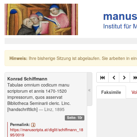
Hinweis:
Ihre bisherige Sitzung ist abgelaufen. Sie arbeiten in ei
Konrad Schiffmann
Tabulae omnium codicum manu
scriptorum et annis 1470-1520
Faksimile
Vo
impressorum, quos asservat
Bibliotheca Seminarii cleric. Linc.
[handschriftlich]
— Linz, 1895
Seite: 10r
Permalink:
https://manuscripta.at/diglit/schiffmann_18
95/0019