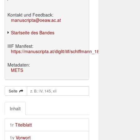
Kontakt und Feedback:
manuscripta@oeaw.ac.at
Startseite des Bandes
IIIF Manifest:
https://manuscripta.at/diglit/iiif/schiffmann_1895/manifest.json
Metadaten:
METS
Seite
Inhalt
1r
Titelblatt
1v
Vorwort