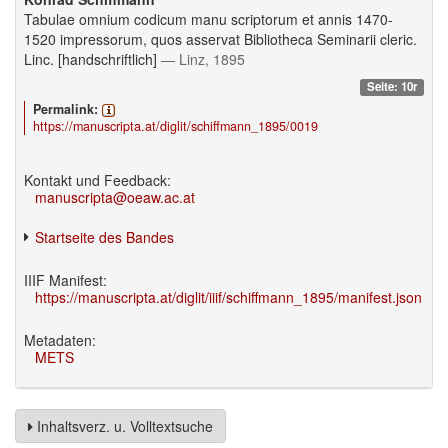
Tabulae omnium codicum manu scriptorum et annis 1470-
1520 impressorum, quos asservat Bibliotheca Seminarii cleric.
Linc. [handschriftlich]
— Linz, 1895
Seite: 10r
Permalink:
https://manuscripta.at/diglit/schiffmann_1895/0019
Kontakt und Feedback:
manuscripta@oeaw.ac.at
Startseite des Bandes
IIIF Manifest:
https://manuscripta.at/diglit/iiif/schiffmann_1895/manifest.json
Metadaten:
METS
Inhaltsverz. u. Volltextsuche