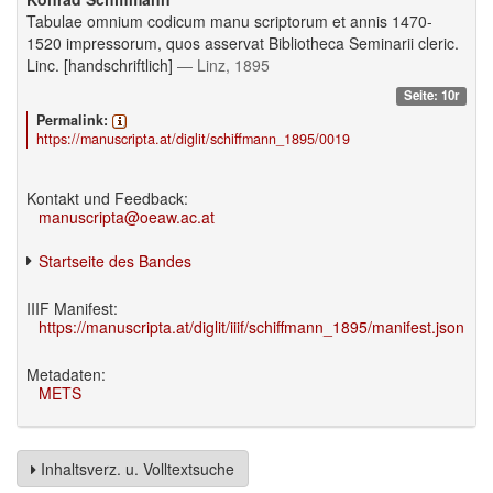
Tabulae omnium codicum manu scriptorum et annis 1470-
1520 impressorum, quos asservat Bibliotheca Seminarii cleric.
Linc. [handschriftlich]
— Linz, 1895
Seite: 10r
Permalink:
https://manuscripta.at/diglit/schiffmann_1895/0019
Kontakt und Feedback:
manuscripta@oeaw.ac.at
Startseite des Bandes
IIIF Manifest:
https://manuscripta.at/diglit/iiif/schiffmann_1895/manifest.json
Metadaten:
METS
Inhaltsverz. u. Volltextsuche