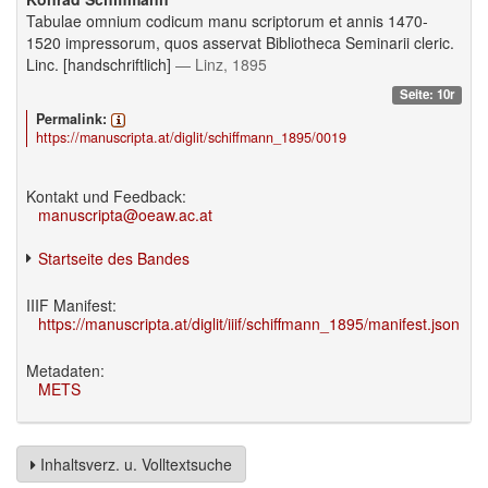
Tabulae omnium codicum manu scriptorum et annis 1470-
1520 impressorum, quos asservat Bibliotheca Seminarii cleric.
Linc. [handschriftlich]
— Linz, 1895
Seite: 10r
Permalink:
https://manuscripta.at/diglit/schiffmann_1895/0019
Kontakt und Feedback:
manuscripta@oeaw.ac.at
Startseite des Bandes
IIIF Manifest:
https://manuscripta.at/diglit/iiif/schiffmann_1895/manifest.json
Metadaten:
METS
Inhaltsverz. u. Volltextsuche