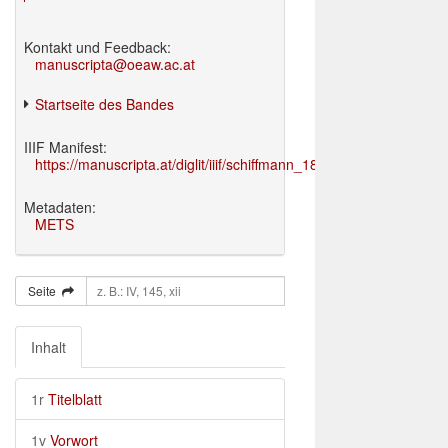
Kontakt und Feedback:
manuscripta@oeaw.ac.at
Startseite des Bandes
IIIF Manifest:
https://manuscripta.at/diglit/iiif/schiffmann_1895/manifest.json
Metadaten:
METS
Seite
Inhalt
1r
Titelblatt
1v
Vorwort