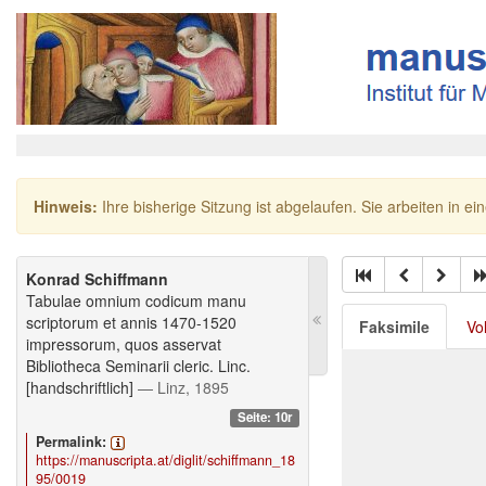
Hinweis:
Ihre bisherige Sitzung ist abgelaufen. Sie arbeiten in ei
Konrad Schiffmann
Tabulae omnium codicum manu
scriptorum et annis 1470-1520
Faksimile
Vo
impressorum, quos asservat
Bibliotheca Seminarii cleric. Linc.
[handschriftlich]
— Linz, 1895
Seite: 10r
Permalink:
https://manuscripta.at/diglit/schiffmann_18
95/0019