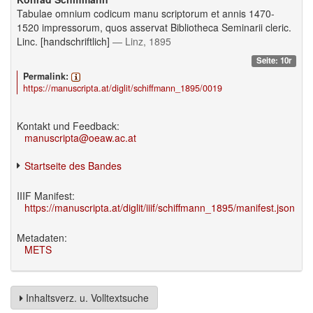
Tabulae omnium codicum manu scriptorum et annis 1470-
1520 impressorum, quos asservat Bibliotheca Seminarii cleric.
Linc. [handschriftlich]
— Linz, 1895
Seite: 10r
Permalink:
https://manuscripta.at/diglit/schiffmann_1895/0019
Kontakt und Feedback:
manuscripta@oeaw.ac.at
Startseite des Bandes
IIIF Manifest:
https://manuscripta.at/diglit/iiif/schiffmann_1895/manifest.json
Metadaten:
METS
Inhaltsverz. u. Volltextsuche