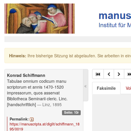
Hinweis:
Ihre bisherige Sitzung ist abgelaufen. Sie arbeiten in ei
Konrad Schiffmann
Tabulae omnium codicum manu
scriptorum et annis 1470-1520
Faksimile
Vo
impressorum, quos asservat
Bibliotheca Seminarii cleric. Linc.
[handschriftlich]
— Linz, 1895
Seite: 10r
Permalink:
https://manuscripta.at/diglit/schiffmann_18
95/0019