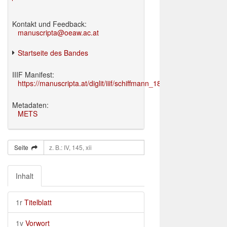
Kontakt und Feedback:
manuscripta@oeaw.ac.at
Startseite des Bandes
IIIF Manifest:
https://manuscripta.at/diglit/iiif/schiffmann_1895/manifest.json
Metadaten:
METS
Seite
Inhalt
1r
Titelblatt
1v
Vorwort