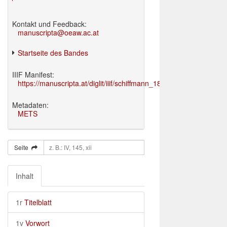
Kontakt und Feedback:
manuscripta@oeaw.ac.at
Startseite des Bandes
IIIF Manifest:
https://manuscripta.at/diglit/iiif/schiffmann_1895/manifest.json
Metadaten:
METS
Seite
Inhalt
1r
Titelblatt
1v
Vorwort