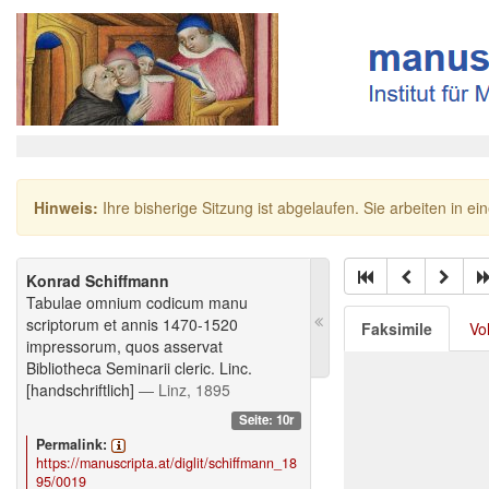
Hinweis:
Ihre bisherige Sitzung ist abgelaufen. Sie arbeiten in ei
Konrad Schiffmann
Tabulae omnium codicum manu
scriptorum et annis 1470-1520
Faksimile
Vo
impressorum, quos asservat
Bibliotheca Seminarii cleric. Linc.
[handschriftlich]
— Linz, 1895
Seite: 10r
Permalink:
https://manuscripta.at/diglit/schiffmann_18
95/0019