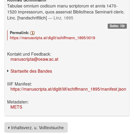
Tabulae omnium codicum manu scriptorum et annis 1470-
1520 impressorum, quos asservat Bibliotheca Seminarii cleric.
Linc. [handschriftlich]
— Linz, 1895
Seite: 10r
Permalink:
https://manuscripta.at/diglit/schiffmann_1895/0019
Kontakt und Feedback:
manuscripta@oeaw.ac.at
Startseite des Bandes
IIIF Manifest:
https://manuscripta.at/diglit/iiif/schiffmann_1895/manifest.json
Metadaten:
METS
Inhaltsverz. u. Volltextsuche