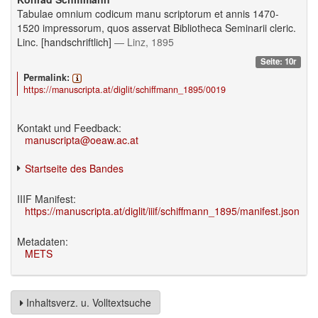
Tabulae omnium codicum manu scriptorum et annis 1470-
1520 impressorum, quos asservat Bibliotheca Seminarii cleric.
Linc. [handschriftlich]
— Linz, 1895
Seite: 10r
Permalink:
https://manuscripta.at/diglit/schiffmann_1895/0019
Kontakt und Feedback:
manuscripta@oeaw.ac.at
Startseite des Bandes
IIIF Manifest:
https://manuscripta.at/diglit/iiif/schiffmann_1895/manifest.json
Metadaten:
METS
Inhaltsverz. u. Volltextsuche