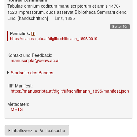
Tabulae omnium codicum manu scriptorum et annis 1470-
1520 impressorum, quos asservat Bibliotheca Seminarii cleric.
Linc. [handschriftlich]
— Linz, 1895
Seite: 10r
Permalink:
https://manuscripta.at/diglit/schiffmann_1895/0019
Kontakt und Feedback:
manuscripta@oeaw.ac.at
Startseite des Bandes
IIIF Manifest:
https://manuscripta.at/diglit/iiif/schiffmann_1895/manifest.json
Metadaten:
METS
Inhaltsverz. u. Volltextsuche