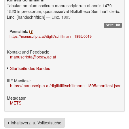
Tabulae omnium codicum manu scriptorum et annis 1470-
1520 impressorum, quos asservat Bibliotheca Seminarii cleric.
Linc. [handschriftlich]
— Linz, 1895
Seite: 10r
Permalink:
https://manuscripta.at/diglit/schiffmann_1895/0019
Kontakt und Feedback:
manuscripta@oeaw.ac.at
Startseite des Bandes
IIIF Manifest:
https://manuscripta.at/diglit/iiif/schiffmann_1895/manifest.json
Metadaten:
METS
Inhaltsverz. u. Volltextsuche