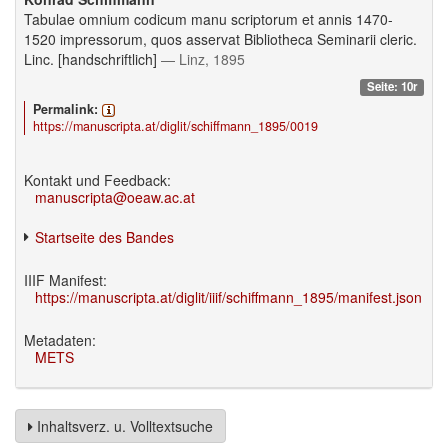
Tabulae omnium codicum manu scriptorum et annis 1470-
1520 impressorum, quos asservat Bibliotheca Seminarii cleric.
Linc. [handschriftlich]
— Linz, 1895
Seite: 10r
Permalink:
https://manuscripta.at/diglit/schiffmann_1895/0019
Kontakt und Feedback:
manuscripta@oeaw.ac.at
Startseite des Bandes
IIIF Manifest:
https://manuscripta.at/diglit/iiif/schiffmann_1895/manifest.json
Metadaten:
METS
Inhaltsverz. u. Volltextsuche