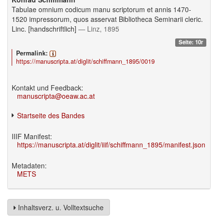
Tabulae omnium codicum manu scriptorum et annis 1470-
1520 impressorum, quos asservat Bibliotheca Seminarii cleric.
Linc. [handschriftlich]
— Linz, 1895
Seite: 10r
Permalink:
https://manuscripta.at/diglit/schiffmann_1895/0019
Kontakt und Feedback:
manuscripta@oeaw.ac.at
Startseite des Bandes
IIIF Manifest:
https://manuscripta.at/diglit/iiif/schiffmann_1895/manifest.json
Metadaten:
METS
Inhaltsverz. u. Volltextsuche