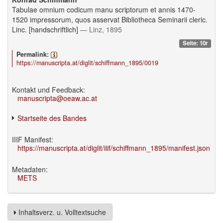
Tabulae omnium codicum manu scriptorum et annis 1470-
1520 impressorum, quos asservat Bibliotheca Seminarii cleric.
Linc. [handschriftlich]
— Linz, 1895
Seite: 10r
Permalink:
https://manuscripta.at/diglit/schiffmann_1895/0019
Kontakt und Feedback:
manuscripta@oeaw.ac.at
Startseite des Bandes
IIIF Manifest:
https://manuscripta.at/diglit/iiif/schiffmann_1895/manifest.json
Metadaten:
METS
Inhaltsverz. u. Volltextsuche