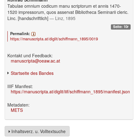
Tabulae omnium codicum manu scriptorum et annis 1470-
1520 impressorum, quos asservat Bibliotheca Seminarii cleric.
Linc. [handschriftlich]
— Linz, 1895
Seite: 10r
Permalink:
https://manuscripta.at/diglit/schiffmann_1895/0019
Kontakt und Feedback:
manuscripta@oeaw.ac.at
Startseite des Bandes
IIIF Manifest:
https://manuscripta.at/diglit/iiif/schiffmann_1895/manifest.json
Metadaten:
METS
Inhaltsverz. u. Volltextsuche