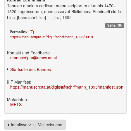
Tabulae omnium codicum manu scriptorum et annis 1470-
1520 impressorum, quos asservat Bibliotheca Seminarii cleric.
Linc. [handschriftlich]
— Linz, 1895
Seite: 10r
Permalink:
https://manuscripta.at/diglit/schiffmann_1895/0019
Kontakt und Feedback:
manuscripta@oeaw.ac.at
Startseite des Bandes
IIIF Manifest:
https://manuscripta.at/diglit/iiif/schiffmann_1895/manifest.json
Metadaten:
METS
Inhaltsverz. u. Volltextsuche