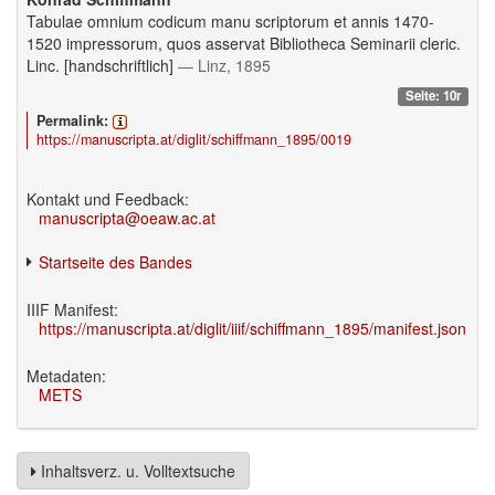
Tabulae omnium codicum manu scriptorum et annis 1470-
1520 impressorum, quos asservat Bibliotheca Seminarii cleric.
Linc. [handschriftlich]
— Linz, 1895
Seite: 10r
Permalink:
https://manuscripta.at/diglit/schiffmann_1895/0019
Kontakt und Feedback:
manuscripta@oeaw.ac.at
Startseite des Bandes
IIIF Manifest:
https://manuscripta.at/diglit/iiif/schiffmann_1895/manifest.json
Metadaten:
METS
Inhaltsverz. u. Volltextsuche