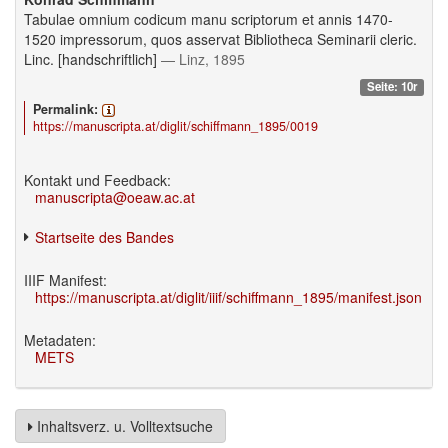
Tabulae omnium codicum manu scriptorum et annis 1470-
1520 impressorum, quos asservat Bibliotheca Seminarii cleric.
Linc. [handschriftlich]
— Linz, 1895
Seite: 10r
Permalink:
https://manuscripta.at/diglit/schiffmann_1895/0019
Kontakt und Feedback:
manuscripta@oeaw.ac.at
Startseite des Bandes
IIIF Manifest:
https://manuscripta.at/diglit/iiif/schiffmann_1895/manifest.json
Metadaten:
METS
Inhaltsverz. u. Volltextsuche