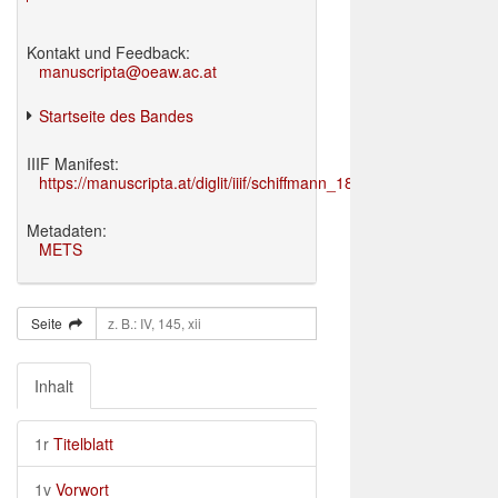
Kontakt und Feedback:
manuscripta@oeaw.ac.at
Startseite des Bandes
IIIF Manifest:
https://manuscripta.at/diglit/iiif/schiffmann_1895/manifest.json
Metadaten:
METS
Seite
Inhalt
1r
Titelblatt
1v
Vorwort