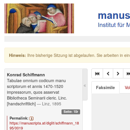
Hinweis:
Ihre bisherige Sitzung ist abgelaufen. Sie arbeiten in ei
Konrad Schiffmann
Tabulae omnium codicum manu
scriptorum et annis 1470-1520
Faksimile
Vo
impressorum, quos asservat
Bibliotheca Seminarii cleric. Linc.
[handschriftlich]
— Linz, 1895
Seite: 10r
Permalink:
https://manuscripta.at/diglit/schiffmann_18
95/0019