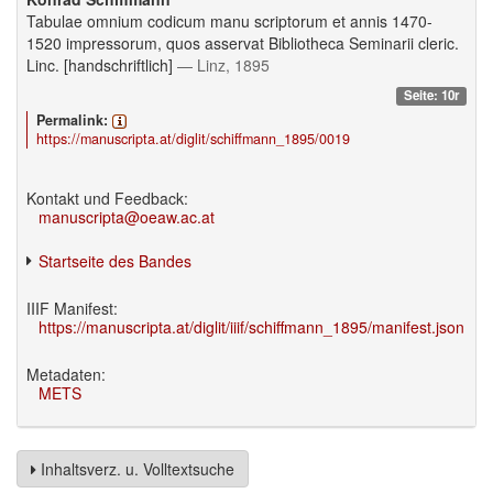
Tabulae omnium codicum manu scriptorum et annis 1470-
1520 impressorum, quos asservat Bibliotheca Seminarii cleric.
Linc. [handschriftlich]
— Linz, 1895
Seite: 10r
Permalink:
https://manuscripta.at/diglit/schiffmann_1895/0019
Kontakt und Feedback:
manuscripta@oeaw.ac.at
Startseite des Bandes
IIIF Manifest:
https://manuscripta.at/diglit/iiif/schiffmann_1895/manifest.json
Metadaten:
METS
Inhaltsverz. u. Volltextsuche