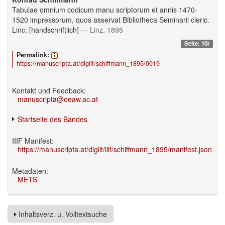
Tabulae omnium codicum manu scriptorum et annis 1470-
1520 impressorum, quos asservat Bibliotheca Seminarii cleric.
Linc. [handschriftlich]
— Linz, 1895
Seite: 10r
Permalink:
https://manuscripta.at/diglit/schiffmann_1895/0019
Kontakt und Feedback:
manuscripta@oeaw.ac.at
Startseite des Bandes
IIIF Manifest:
https://manuscripta.at/diglit/iiif/schiffmann_1895/manifest.json
Metadaten:
METS
Inhaltsverz. u. Volltextsuche