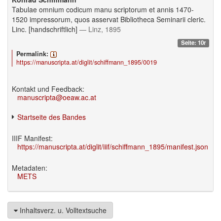
Tabulae omnium codicum manu scriptorum et annis 1470-
1520 impressorum, quos asservat Bibliotheca Seminarii cleric.
Linc. [handschriftlich]
— Linz, 1895
Seite: 10r
Permalink:
https://manuscripta.at/diglit/schiffmann_1895/0019
Kontakt und Feedback:
manuscripta@oeaw.ac.at
Startseite des Bandes
IIIF Manifest:
https://manuscripta.at/diglit/iiif/schiffmann_1895/manifest.json
Metadaten:
METS
Inhaltsverz. u. Volltextsuche