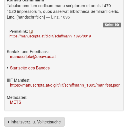
Tabulae omnium codicum manu scriptorum et annis 1470-
1520 impressorum, quos asservat Bibliotheca Seminarii cleric.
Linc. [handschriftlich]
— Linz, 1895
Seite: 10r
Permalink:
https://manuscripta.at/diglit/schiffmann_1895/0019
Kontakt und Feedback:
manuscripta@oeaw.ac.at
Startseite des Bandes
IIIF Manifest:
https://manuscripta.at/diglit/iiif/schiffmann_1895/manifest.json
Metadaten:
METS
Inhaltsverz. u. Volltextsuche