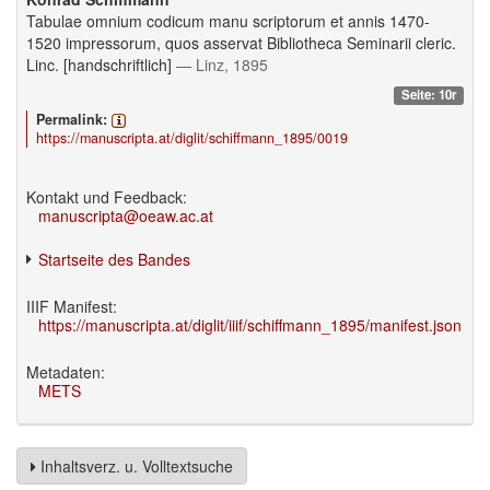
Tabulae omnium codicum manu scriptorum et annis 1470-
1520 impressorum, quos asservat Bibliotheca Seminarii cleric.
Linc. [handschriftlich]
— Linz, 1895
Seite: 10r
Permalink:
https://manuscripta.at/diglit/schiffmann_1895/0019
Kontakt und Feedback:
manuscripta@oeaw.ac.at
Startseite des Bandes
IIIF Manifest:
https://manuscripta.at/diglit/iiif/schiffmann_1895/manifest.json
Metadaten:
METS
Inhaltsverz. u. Volltextsuche