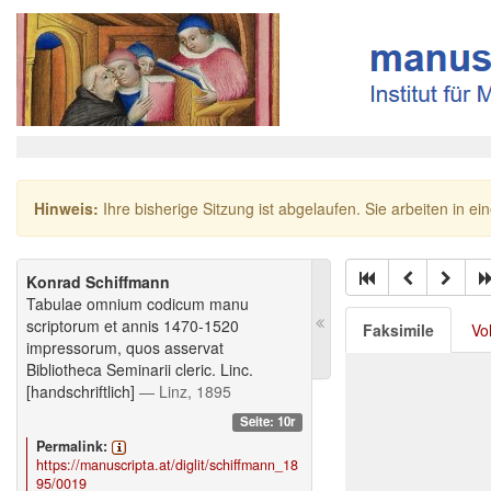
Hinweis:
Ihre bisherige Sitzung ist abgelaufen. Sie arbeiten in ei
Konrad Schiffmann
Tabulae omnium codicum manu
scriptorum et annis 1470-1520
Faksimile
Vo
impressorum, quos asservat
Bibliotheca Seminarii cleric. Linc.
[handschriftlich]
— Linz, 1895
Seite: 10r
Permalink:
https://manuscripta.at/diglit/schiffmann_18
95/0019