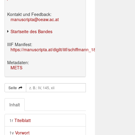
Kontakt und Feedback:
manuscripta@oeaw.ac.at
Startseite des Bandes
IIIF Manifest:
https://manuscripta.at/diglit/iiif/schiffmann_1895/manifest.json
Metadaten:
METS
Seite
Inhalt
1r
Titelblatt
1v
Vorwort