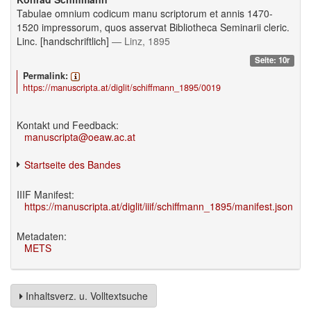
Tabulae omnium codicum manu scriptorum et annis 1470-
1520 impressorum, quos asservat Bibliotheca Seminarii cleric.
Linc. [handschriftlich]
— Linz, 1895
Seite: 10r
Permalink:
https://manuscripta.at/diglit/schiffmann_1895/0019
Kontakt und Feedback:
manuscripta@oeaw.ac.at
Startseite des Bandes
IIIF Manifest:
https://manuscripta.at/diglit/iiif/schiffmann_1895/manifest.json
Metadaten:
METS
Inhaltsverz. u. Volltextsuche