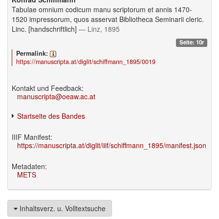
Tabulae omnium codicum manu scriptorum et annis 1470-
1520 impressorum, quos asservat Bibliotheca Seminarii cleric.
Linc. [handschriftlich]
— Linz, 1895
Seite: 10r
Permalink:
https://manuscripta.at/diglit/schiffmann_1895/0019
Kontakt und Feedback:
manuscripta@oeaw.ac.at
Startseite des Bandes
IIIF Manifest:
https://manuscripta.at/diglit/iiif/schiffmann_1895/manifest.json
Metadaten:
METS
Inhaltsverz. u. Volltextsuche