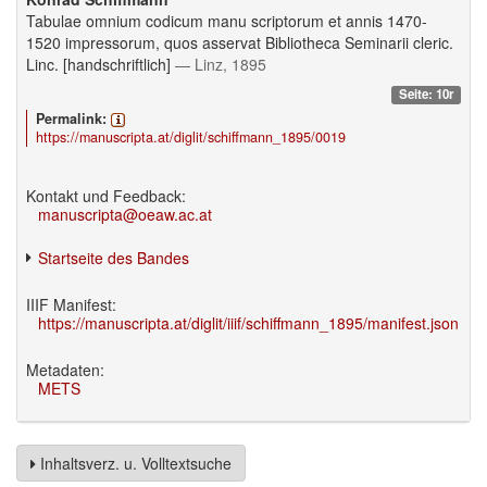
Tabulae omnium codicum manu scriptorum et annis 1470-
1520 impressorum, quos asservat Bibliotheca Seminarii cleric.
Linc. [handschriftlich]
— Linz, 1895
Seite: 10r
Permalink:
https://manuscripta.at/diglit/schiffmann_1895/0019
Kontakt und Feedback:
manuscripta@oeaw.ac.at
Startseite des Bandes
IIIF Manifest:
https://manuscripta.at/diglit/iiif/schiffmann_1895/manifest.json
Metadaten:
METS
Inhaltsverz. u. Volltextsuche