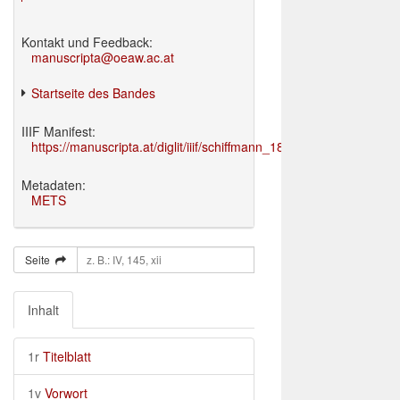
Kontakt und Feedback:
manuscripta@oeaw.ac.at
Startseite des Bandes
IIIF Manifest:
https://manuscripta.at/diglit/iiif/schiffmann_1895/manifest.json
Metadaten:
METS
Seite
Inhalt
1r
Titelblatt
1v
Vorwort