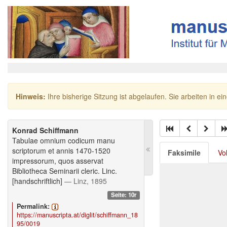
Hinweis:
Ihre bisherige Sitzung ist abgelaufen. Sie arbeiten in ei
Konrad Schiffmann
Tabulae omnium codicum manu
scriptorum et annis 1470-1520
Faksimile
Vo
impressorum, quos asservat
Bibliotheca Seminarii cleric. Linc.
[handschriftlich]
— Linz, 1895
Seite: 10r
Permalink:
https://manuscripta.at/diglit/schiffmann_18
95/0019