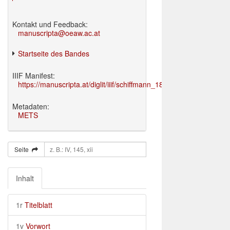
Kontakt und Feedback:
manuscripta@oeaw.ac.at
Startseite des Bandes
IIIF Manifest:
https://manuscripta.at/diglit/iiif/schiffmann_1895/manifest.json
Metadaten:
METS
Seite
Inhalt
1r
Titelblatt
1v
Vorwort