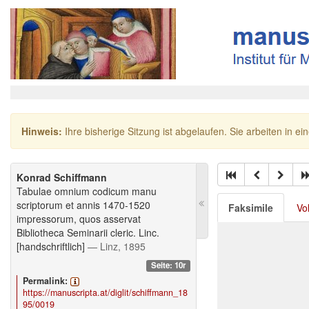
Hinweis:
Ihre bisherige Sitzung ist abgelaufen. Sie arbeiten in ei
Konrad Schiffmann
Tabulae omnium codicum manu
scriptorum et annis 1470-1520
Faksimile
Vo
impressorum, quos asservat
Bibliotheca Seminarii cleric. Linc.
[handschriftlich]
— Linz, 1895
Seite: 10r
Permalink:
https://manuscripta.at/diglit/schiffmann_18
95/0019