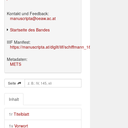
Kontakt und Feedback:
manuscripta@oeaw.ac.at
Startseite des Bandes
IIIF Manifest:
https://manuscripta.at/diglit/iiif/schiffmann_1895/manifest.json
Metadaten:
METS
Seite
Inhalt
1r
Titelblatt
1v
Vorwort