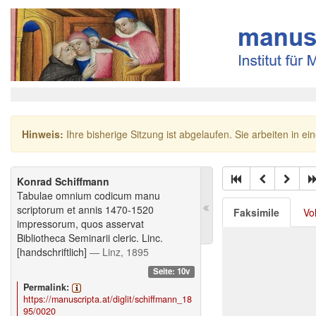
Hinweis:
Ihre bisherige Sitzung ist abgelaufen. Sie arbeiten in ei
Konrad Schiffmann
Tabulae omnium codicum manu
scriptorum et annis 1470-1520
Faksimile
Vo
impressorum, quos asservat
Bibliotheca Seminarii cleric. Linc.
[handschriftlich]
— Linz, 1895
Seite: 10v
Permalink:
https://manuscripta.at/diglit/schiffmann_18
95/0020