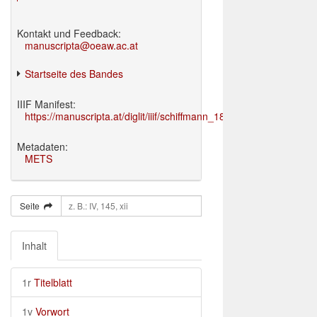
Kontakt und Feedback:
manuscripta@oeaw.ac.at
Startseite des Bandes
IIIF Manifest:
https://manuscripta.at/diglit/iiif/schiffmann_1895/manifest.json
Metadaten:
METS
Seite
Inhalt
1r
Titelblatt
1v
Vorwort