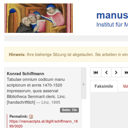
Hinweis:
Ihre bisherige Sitzung ist abgelaufen. Sie arbeiten in ei
Konrad Schiffmann
Tabulae omnium codicum manu
scriptorum et annis 1470-1520
Faksimile
Vo
impressorum, quos asservat
Bibliotheca Seminarii cleric. Linc.
[handschriftlich]
— Linz, 1895
Seite: 10v
Permalink:
https://manuscripta.at/diglit/schiffmann_18
95/0020