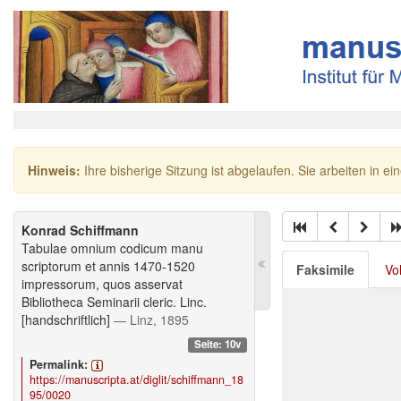
Hinweis:
Ihre bisherige Sitzung ist abgelaufen. Sie arbeiten in ei
Konrad Schiffmann
Tabulae omnium codicum manu
scriptorum et annis 1470-1520
Faksimile
Vo
impressorum, quos asservat
Bibliotheca Seminarii cleric. Linc.
[handschriftlich]
— Linz, 1895
Seite: 10v
Permalink:
https://manuscripta.at/diglit/schiffmann_18
95/0020