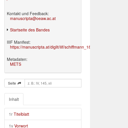
Kontakt und Feedback:
manuscripta@oeaw.ac.at
Startseite des Bandes
IIIF Manifest:
https://manuscripta.at/diglit/iiif/schiffmann_1895/manifest.json
Metadaten:
METS
Seite
Inhalt
1r
Titelblatt
1v
Vorwort