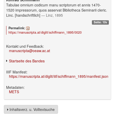
Tabulae omnium codicum manu scriptorum et annis 1470-
1520 impressorum, quos asservat Bibliotheca Seminarii cleric.
Linc. [handschriftlich]
— Linz, 1895
Seite: 10v
Permalink:
https://manuscripta.at/diglit/schiffmann_1895/0020
Kontakt und Feedback:
manuscripta@oeaw.ac.at
Startseite des Bandes
IIIF Manifest:
https://manuscripta.at/diglit/iiif/schiffmann_1895/manifest.json
Metadaten:
METS
Inhaltsverz. u. Volltextsuche