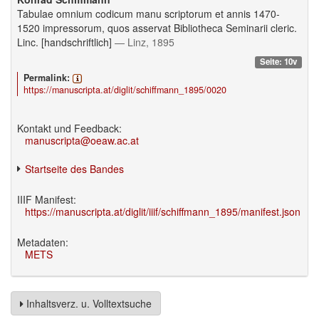
Tabulae omnium codicum manu scriptorum et annis 1470-
1520 impressorum, quos asservat Bibliotheca Seminarii cleric.
Linc. [handschriftlich]
— Linz, 1895
Seite: 10v
Permalink:
https://manuscripta.at/diglit/schiffmann_1895/0020
Kontakt und Feedback:
manuscripta@oeaw.ac.at
Startseite des Bandes
IIIF Manifest:
https://manuscripta.at/diglit/iiif/schiffmann_1895/manifest.json
Metadaten:
METS
Inhaltsverz. u. Volltextsuche