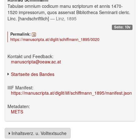
Tabulae omnium codicum manu scriptorum et annis 1470-
1520 impressorum, quos asservat Bibliotheca Seminarii cleric.
Linc. [handschriftlich]
— Linz, 1895
Seite: 10v
Permalink:
https://manuscripta.at/diglit/schiffmann_1895/0020
Kontakt und Feedback:
manuscripta@oeaw.ac.at
Startseite des Bandes
IIIF Manifest:
https://manuscripta.at/diglit/iiif/schiffmann_1895/manifest.json
Metadaten:
METS
Inhaltsverz. u. Volltextsuche