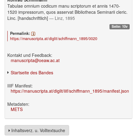
Tabulae omnium codicum manu scriptorum et annis 1470-
1520 impressorum, quos asservat Bibliotheca Seminarii cleric.
Linc. [handschriftlich]
— Linz, 1895
Seite: 10v
Permalink:
https://manuscripta.at/diglit/schiffmann_1895/0020
Kontakt und Feedback:
manuscripta@oeaw.ac.at
Startseite des Bandes
IIIF Manifest:
https://manuscripta.at/diglit/iiif/schiffmann_1895/manifest.json
Metadaten:
METS
Inhaltsverz. u. Volltextsuche