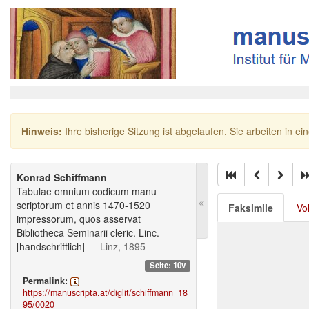
Hinweis:
Ihre bisherige Sitzung ist abgelaufen. Sie arbeiten in ei
Konrad Schiffmann
Tabulae omnium codicum manu
scriptorum et annis 1470-1520
Faksimile
Vo
impressorum, quos asservat
Bibliotheca Seminarii cleric. Linc.
[handschriftlich]
— Linz, 1895
Seite: 10v
Permalink:
https://manuscripta.at/diglit/schiffmann_18
95/0020