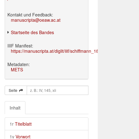
Kontakt und Feedback:
manuscripta@oeaw.ac.at
Startseite des Bandes
IIIF Manifest:
https://manuscripta.at/diglit/iiif/schiffmann_1895/manifest.json
Metadaten:
METS
Seite
Inhalt
1r
Titelblatt
1v
Vorwort