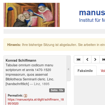
Hinweis:
Ihre bisherige Sitzung ist abgelaufen. Sie arbeiten in ei
Konrad Schiffmann
Tabulae omnium codicum manu
scriptorum et annis 1470-1520
Faksimile
Vo
impressorum, quos asservat
Bibliotheca Seminarii cleric. Linc.
[handschriftlich]
— Linz, 1895
Seite: 10v
Permalink:
https://manuscripta.at/diglit/schiffmann_18
95/0020