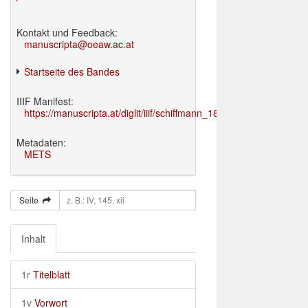
Kontakt und Feedback:
manuscripta@oeaw.ac.at
Startseite des Bandes
IIIF Manifest:
https://manuscripta.at/diglit/iiif/schiffmann_1895/manifest.json
Metadaten:
METS
Seite
Inhalt
1r
Titelblatt
1v
Vorwort