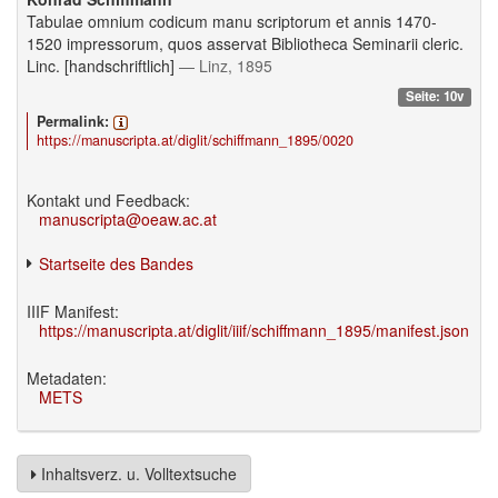
Tabulae omnium codicum manu scriptorum et annis 1470-
1520 impressorum, quos asservat Bibliotheca Seminarii cleric.
Linc. [handschriftlich]
— Linz, 1895
Seite: 10v
Permalink:
https://manuscripta.at/diglit/schiffmann_1895/0020
Kontakt und Feedback:
manuscripta@oeaw.ac.at
Startseite des Bandes
IIIF Manifest:
https://manuscripta.at/diglit/iiif/schiffmann_1895/manifest.json
Metadaten:
METS
Inhaltsverz. u. Volltextsuche