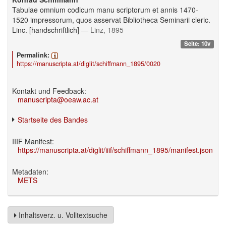
Tabulae omnium codicum manu scriptorum et annis 1470-
1520 impressorum, quos asservat Bibliotheca Seminarii cleric.
Linc. [handschriftlich]
— Linz, 1895
Seite: 10v
Permalink:
https://manuscripta.at/diglit/schiffmann_1895/0020
Kontakt und Feedback:
manuscripta@oeaw.ac.at
Startseite des Bandes
IIIF Manifest:
https://manuscripta.at/diglit/iiif/schiffmann_1895/manifest.json
Metadaten:
METS
Inhaltsverz. u. Volltextsuche