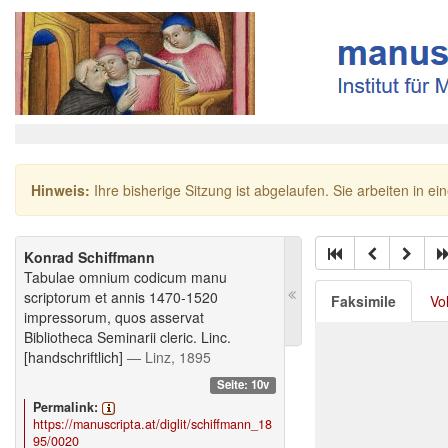
Hinweis:
Ihre bisherige Sitzung ist abgelaufen. Sie arbeiten in ei
Konrad Schiffmann
Tabulae omnium codicum manu
scriptorum et annis 1470-1520
Faksimile
Vo
impressorum, quos asservat
Bibliotheca Seminarii cleric. Linc.
[handschriftlich]
— Linz, 1895
Seite: 10v
Permalink:
https://manuscripta.at/diglit/schiffmann_18
95/0020