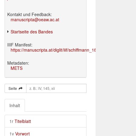
Kontakt und Feedback:
manuscripta@oeaw.ac.at
Startseite des Bandes
IIIF Manifest:
https://manuscripta.at/diglit/iiif/schiffmann_1895/manifest.json
Metadaten:
METS
Seite
Inhalt
1r
Titelblatt
1v
Vorwort