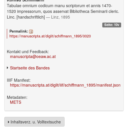
Tabulae omnium codicum manu scriptorum et annis 1470-
1520 impressorum, quos asservat Bibliotheca Seminarii cleric.
Linc. [handschriftlich]
— Linz, 1895
Seite: 10v
Permalink:
https://manuscripta.at/diglit/schiffmann_1895/0020
Kontakt und Feedback:
manuscripta@oeaw.ac.at
Startseite des Bandes
IIIF Manifest:
https://manuscripta.at/diglit/iiif/schiffmann_1895/manifest.json
Metadaten:
METS
Inhaltsverz. u. Volltextsuche