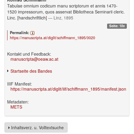
Tabulae omnium codicum manu scriptorum et annis 1470-
1520 impressorum, quos asservat Bibliotheca Seminarii cleric.
Linc. [handschriftlich]
— Linz, 1895
Seite: 10v
Permalink:
https://manuscripta.at/diglit/schiffmann_1895/0020
Kontakt und Feedback:
manuscripta@oeaw.ac.at
Startseite des Bandes
IIIF Manifest:
https://manuscripta.at/diglit/iiif/schiffmann_1895/manifest.json
Metadaten:
METS
Inhaltsverz. u. Volltextsuche