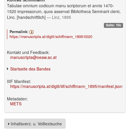
Tabulae omnium codicum manu scriptorum et annis 1470-
1520 impressorum, quos asservat Bibliotheca Seminarii cleric.
Linc. [handschriftlich]
— Linz, 1895
Seite: 10v
Permalink:
https://manuscripta.at/diglit/schiffmann_1895/0020
Kontakt und Feedback:
manuscripta@oeaw.ac.at
Startseite des Bandes
IIIF Manifest:
https://manuscripta.at/diglit/iiif/schiffmann_1895/manifest.json
Metadaten:
METS
Inhaltsverz. u. Volltextsuche